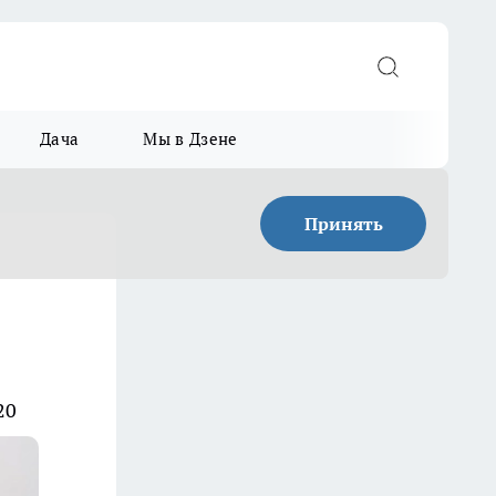
Дача
Мы в Дзене
Принять
20