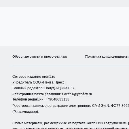
Обзорные статьи и пресс-релизы
Политика конфиденциаль
Сетевое издание oren1.ru
«
»
Учредитель ООО
Пенза Пресс
Главный редактор: Полудницына Е.В.
Электронная почта редакции:
r.oren1@yandex.ru
Телефон редакции: +79648633133
Реестровая запись о регистрации электронного СМИ Эл.№ ФС77-86623
(Роскомнадзор).
Любые материалы, размещенные на портале «oren1.ru» сотрудниками р
законодательством о правах на результаты интеллектуальной деятель