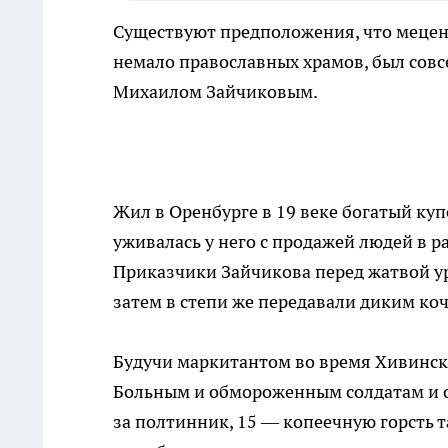
Существуют предположения, что мецена
немало православных храмов, был совс
Михаилом Зайчиковым.
Жил в Оренбурге в 19 веке богатый ку
уживалась у него с продажей людей в ра
Приказчики Зайчикова перед жатвой у
затем в степи же передавали диким ко
Будучи маркитантом во время Хивинско
Больным и обмороженным солдатам и о
за полтинник, 15 — копеечную горсть та