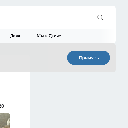
Дача
Мы в Дзене
Принять
20