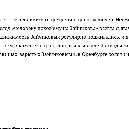
а его от ненависти и презрения простых людей. Несм
вслед «человеку похожему на Зайчикова» всегда сыпа
недвижимость Зайчиковых регулярно поджигались, и 
с земляками, его проклинали и в могиле. Легенды же
овищах, зарытых Зайчиковыми, в Оренбурге ходят и 
ф