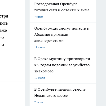
Росводоканал Оренбург
готовит сети и объекты к зиме
отря
7 июля
лись
Оренбуржцы смогут попасть в
даже
Абхазию прямыми
 о
авиаперелетами
по
11 июля
В Орске мужчину приговорили
к 9 годам колонии за убийство
знакомого
10 июля
В Оренбурге начался ремонт
Нежинского шоссе
7 июля