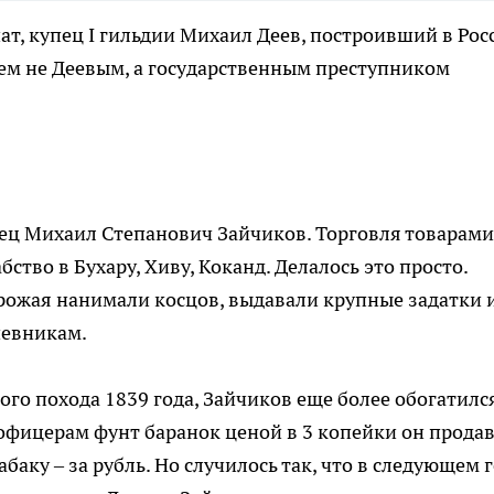
т, купец I гильдии Михаил Деев, построивший в Рос
ем не Деевым, а государственным преступником
пец Михаил Степанович Зайчиков. Торговля товарами
бство в Бухару, Хиву, Коканд. Делалось это просто.
рожая нанимали косцов, выдавали крупные задатки 
чевникам.
го похода 1839 года, Зайчиков еще более обогатился
фицерам фунт баранок ценой в 3 копейки он прода
баку – за рубль. Но случилось так, что в следующем 