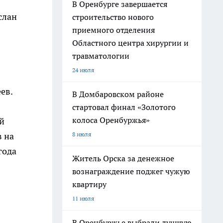
В Оренбурге завершается
слан
строительство нового
приемного отделения
Областного центра хирургии и
травматологии
24 июля
ев.
В Домбаровском районе
стартовал финал «Золотого
колоса Оренбуржья»
й
8 июля
в на
года
Житель Орска за денежное
вознаграждение поджег чужую
квартиру
11 июля
В Оренбуржье выбрали лучшую