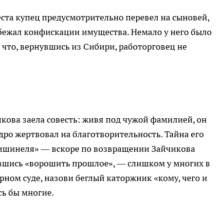
ста купец предусмотрительно перевел на сыновей,
избежал конфискации имущества. Немало у него было
 что, вернувшись из Сибири, работорговец не
икова заела совесть: живя под чужой фамилией, он
дро жертвовал на благотворительность. Тайна его
лишинеля» — вскоре по возвращении Зайчикова
шившись «ворошить прошлое», — слишком у многих в
рном суде, назови беглый каторжник «кому, чего и
сь бы многие.