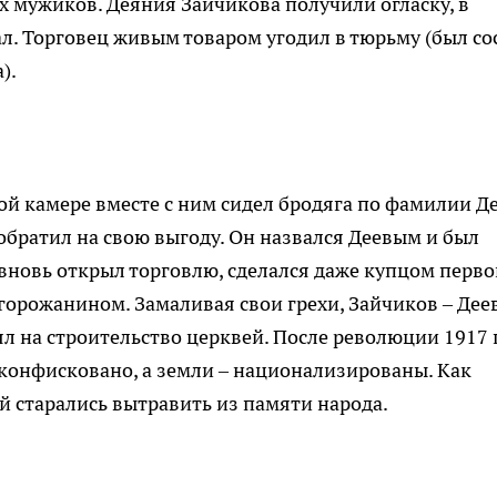
х мужиков. Деяния Зайчикова получили огласку, в
ал. Торговец живым товаром угодил в тюрьму (был со
).
ной камере вместе с ним сидел бродяга по фамилии Де
 обратил на свою выгоду. Он назвался Деевым и был
 вновь открыл торговлю, сделался даже купцом перво
горожанином. Замаливая свои грехи, Зайчиков – Дее
ял на строительство церквей. После революции 1917 
конфисковано, а земли – национализированы. Как
й старались вытравить из памяти народа.