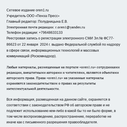
Сетевое издание oren1.ru
«
»
Учредитель ООО
Пенза Пресс
Главный редактор: Полудницына Е.В.
Электронная почта редакции:
r.oren1@yandex.ru
Телефон редакции: +79648633133
Реестровая запись о регистрации электронного СМИ Эл.№ ФС77-
86623 от 22 января 2024 г.
выдано Федеральной службой по надзору
в сфере связи, информационных технологий и массовых
коммуникаций (Роскомнадзор).
Любые материалы, размещенные на портале «oren1.ru» сотрудниками
редакции, внештатными авторами и читателями, являются объектами
авторского права. Права «oren1.ru» на указанные материалы
охраняются законодательством о правах на результаты
интеллектуальной деятельности.
Вся информация, размещенная на данном сайте, охраняется в
соответствии с законодательством РФ об авторском праве и не
подлежит использованию кем-либо в какой бы то ни было форме, в
том числе воспроизведению, распространению, переработке не
иначе как с письменного разрешения правообладателя.