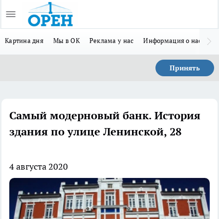
Картина дня
Мы в ОК
Реклама у нас
Информация о нас
Л
Принять
Самый модерновый банк. История
здания по улице Ленинской, 28
4 августа 2020