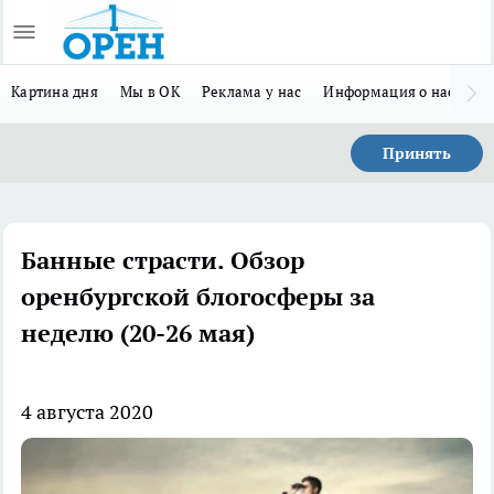
Картина дня
Мы в ОК
Реклама у нас
Информация о нас
Л
Принять
Банные страсти. Обзор
оренбургской блогосферы за
неделю (20-26 мая)
4 августа 2020