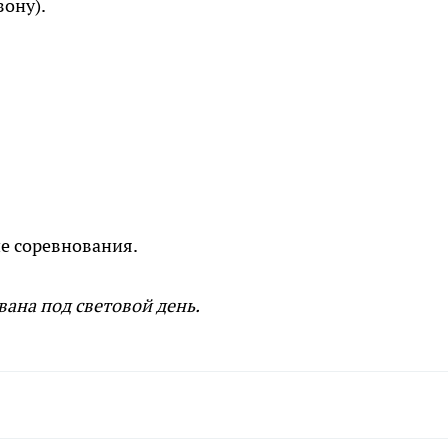
зону).
ие соревнования.
ана под световой день.