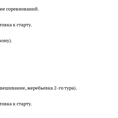
тие соревнований.
овка к старту.
зону).
звешивание, жеребьевка 2-го тура).
овка к старту.