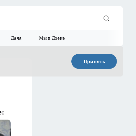
Дача
Мы в Дзене
Принять
20