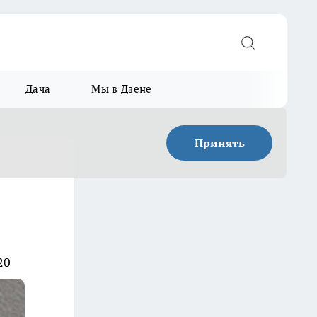
Дача
Мы в Дзене
Принять
20