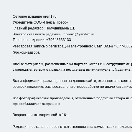
Сетевое издание oren1.ru
«
»
Учредитель ООО
Пенза Пресс
Главный редактор: Полудницына Е.В.
Электронная почта редакции:
r.oren1@yandex.ru
Телефон редакции: +79648633133
Реестровая запись о регистрации электронного СМИ Эл.№ ФС77-86623
(Роскомнадзор).
Любые материалы, размещенные на портале «oren1.ru» сотрудниками р
законодательством о правах на результаты интеллектуальной деятель
Вся информация, размещенная на данном сайте, охраняется в соответ
воспроизведению, распространению, переработке не иначе как с пи
Все фотографические произведения, отмеченные подписью автора на с
правообладателя запрещено.
Возрастная категория сайта 16+.
Редакция портала не несет ответственности за комментарии пользов