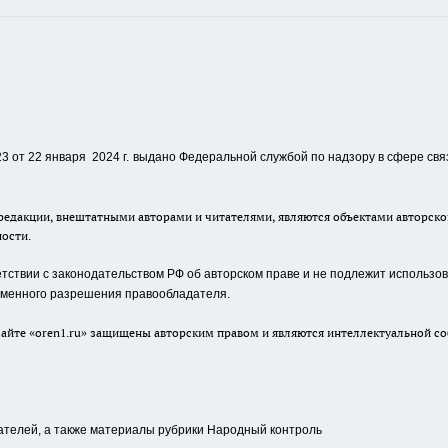
 от 22 января 2024 г.
выдано Федеральной службой по надзору в сфере свя
едакции, внештатными авторами и читателями, являются объектами авторског
ности.
ствии с законодательством РФ об авторском праве и не подлежит использова
сьменного разрешения правообладателя.
айте «oren1.ru» защищены авторским правом и являются интеллектуальной со
ателей, а также материалы рубрики Народный контроль