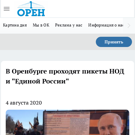
Картина дня
Мы в ОК
Реклама у нас
Информация о нас
Л
Принять
В Оренбурге проходят пикеты НОД
и "Единой России"
4 августа 2020