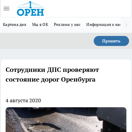
Картина дня
Мы в ОК
Реклама у нас
Информация о нас
Л
Принять
Сотрудники ДПС проверяют
состояние дорог Оренбурга
4 августа 2020