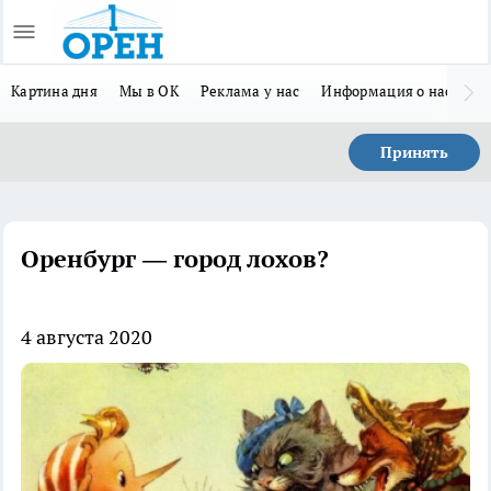
Картина дня
Мы в ОК
Реклама у нас
Информация о нас
Л
Принять
Оренбург — город лохов?
4 августа 2020