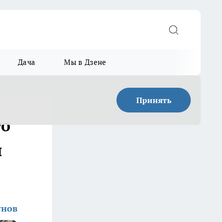
Дача
Мы в Дзене
Принять
то
й
унов