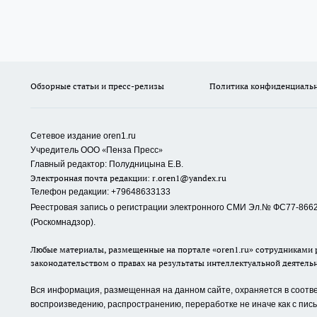
Обзорные статьи и пресс-релизы
Политика конфиденциаль
Сетевое издание oren1.ru
«
»
Учредитель ООО
Пенза Пресс
Главный редактор: Полудницына Е.В.
Электронная почта редакции:
r.oren1@yandex.ru
Телефон редакции: +79648633133
Реестровая запись о регистрации электронного СМИ Эл.№ ФС77-86623
(Роскомнадзор).
Любые материалы, размещенные на портале «oren1.ru» сотрудниками р
законодательством о правах на результаты интеллектуальной деятель
Вся информация, размещенная на данном сайте, охраняется в соответ
воспроизведению, распространению, переработке не иначе как с пи