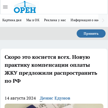
Картина дня
Мы в ОК
Реклама у нас
Информация о нас
Л
Принять
Скоро это коснется всех. Новую
практику компенсации оплаты
ЖКУ предложили распространить
по РФ
14 августа 2024
Денис Едунов