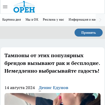
Картина дня
Мы в ОК
Реклама у нас
Информация о нас
Л
Принять
Тампоны от этих популярных
брендов вызывают рак и бесплодие.
Немедленно выбрасывайте гадость!
14 августа 2024
Денис Едунов