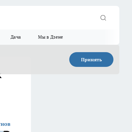
Дача
Мы в Дзене
Принять
к
унов