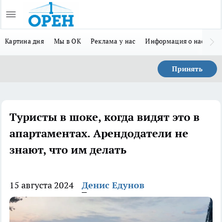
Картина дня
Мы в ОК
Реклама у нас
Информация о нас
Л
Принять
Туристы в шоке, когда видят это в
апартаментах. Арендодатели не
знают, что им делать
15 августа 2024
Денис Едунов