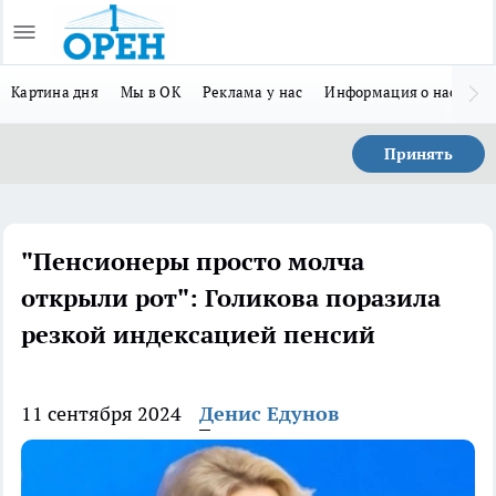
Картина дня
Мы в ОК
Реклама у нас
Информация о нас
Л
Принять
"Пенсионеры просто молча
открыли рот": Голикова поразила
резкой индексацией пенсий
11 сентября 2024
Денис Едунов