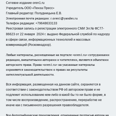
Сетевое издание oren1.ru
«
»
Учредитель ООО
Пенза Пресс
Главный редактор: Полудницына Е.В.
Электронная почта редакции:
r.oren1@yandex.ru
Телефон редакции: +79648633133
Реестровая запись о регистрации электронного СМИ Эл.№ ФС77-
86623 от 22 января 2024 г.
выдано Федеральной службой по надзору
в сфере связи, информационных технологий и массовых
коммуникаций (Роскомнадзор).
Любые материалы, размещенные на портале «oren1.ru» сотрудниками
редакции, внештатными авторами и читателями, являются объектами
авторского права. Права «oren1.ru» на указанные материалы
охраняются законодательством о правах на результаты
интеллектуальной деятельности.
Вся информация, размещенная на данном сайте, охраняется в
соответствии с законодательством РФ об авторском праве и не
подлежит использованию кем-либо в какой бы то ни было форме, в
том числе воспроизведению, распространению, переработке не
иначе как с письменного разрешения правообладателя.
Все фотографические произведения, отмеченные подписью автора на