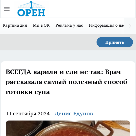
Картина дня
Мы в ОК
Реклама у нас
Информация о нас
Л
Принять
ВСЕГДА варили и ели не так: Врач
рассказала самый полезный способ
готовки супа
11 сентября 2024
Денис Едунов