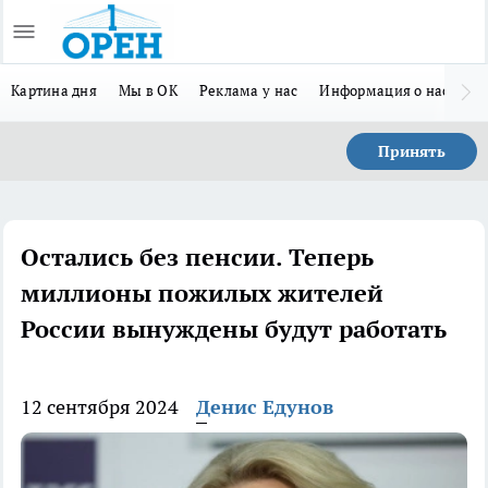
Картина дня
Мы в ОК
Реклама у нас
Информация о нас
Л
Принять
Остались без пенсии. Теперь
миллионы пожилых жителей
России вынуждены будут работать
12 сентября 2024
Денис Едунов