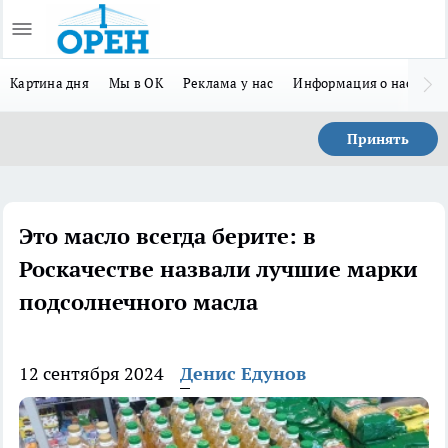
Картина дня
Мы в ОК
Реклама у нас
Информация о нас
Л
Принять
Это масло всегда берите: в
Роскачестве назвали лучшие марки
подсолнечного масла
12 сентября 2024
Денис Едунов