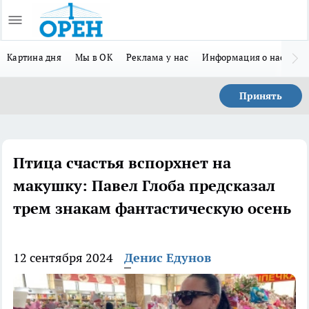
Картина дня
Мы в ОК
Реклама у нас
Информация о нас
Л
Принять
Птица счастья вспорхнет на
макушку: Павел Глоба предсказал
трем знакам фантастическую осень
12 сентября 2024
Денис Едунов