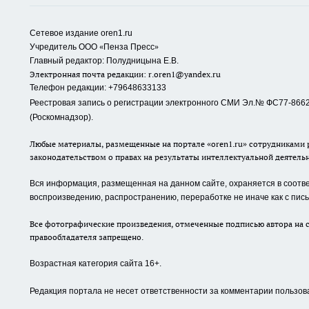
Сетевое издание oren1.ru
«
»
Учредитель ООО
Пенза Пресс
Главный редактор: Полудницына Е.В.
Электронная почта редакции:
r.oren1@yandex.ru
Телефон редакции: +79648633133
Реестровая запись о регистрации электронного СМИ Эл.№ ФС77-86623
(Роскомнадзор).
Любые материалы, размещенные на портале «oren1.ru» сотрудниками р
законодательством о правах на результаты интеллектуальной деятель
Вся информация, размещенная на данном сайте, охраняется в соответ
воспроизведению, распространению, переработке не иначе как с пи
Все фотографические произведения, отмеченные подписью автора на с
правообладателя запрещено.
Возрастная категория сайта 16+.
Редакция портала не несет ответственности за комментарии пользов