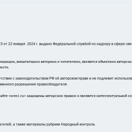
 от 22 января 2024 г.
выдано Федеральной службой по надзору в сфере свя
едакции, внештатными авторами и читателями, являются объектами авторског
ности.
ствии с законодательством РФ об авторском праве и не подлежит использова
сьменного разрешения правообладателя.
айте «oren1.ru» защищены авторским правом и являются интеллектуальной со
ателей, а также материалы рубрики Народный контроль