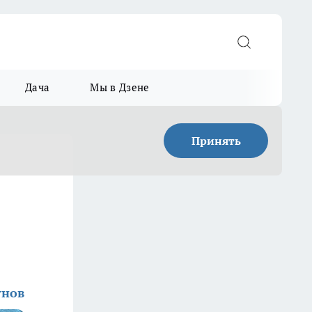
Дача
Мы в Дзене
Принять
унов