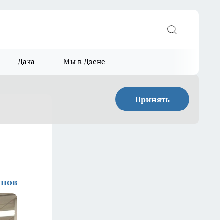
Дача
Мы в Дзене
Принять
унов