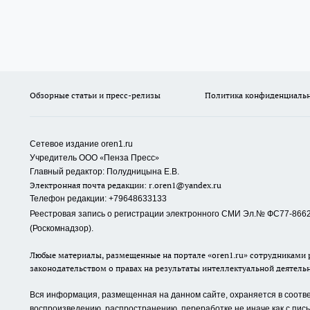
Обзорные статьи и пресс-релизы
Политика конфиденциаль
Сетевое издание oren1.ru
«
»
Учредитель ООО
Пенза Пресс
Главный редактор: Полудницына Е.В.
Электронная почта редакции:
r.oren1@yandex.ru
Телефон редакции: +79648633133
Реестровая запись о регистрации электронного СМИ Эл.№ ФС77-86623
(Роскомнадзор).
Любые материалы, размещенные на портале «oren1.ru» сотрудниками р
законодательством о правах на результаты интеллектуальной деятель
Вся информация, размещенная на данном сайте, охраняется в соответ
воспроизведению, распространению, переработке не иначе как с пи