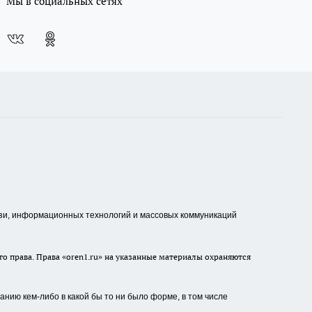
Мы в социальных сетях
зи, информационных технологий и массовых коммуникаций
о права. Права «oren1.ru» на указанные материалы охраняются
нию кем-либо в какой бы то ни было форме, в том числе