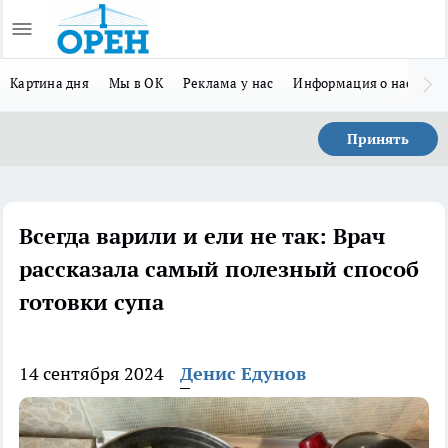
Картина дня
Мы в ОК
Реклама у нас
Информация о нас
Л
Принять
Всегда варили и ели не так: Врач
рассказала самый полезный способ
готовки супа
14 сентября 2024
Денис Едунов