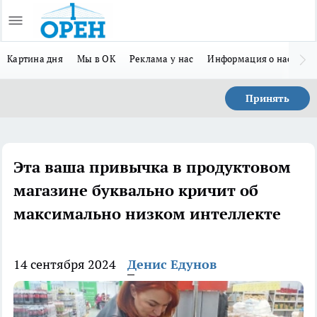
Картина дня
Мы в ОК
Реклама у нас
Информация о нас
Л
Принять
Эта ваша привычка в продуктовом
магазине буквально кричит об
максимально низком интеллекте
14 сентября 2024
Денис Едунов