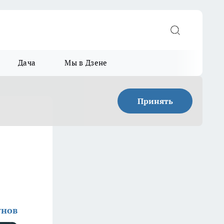
Дача
Мы в Дзене
Принять
унов