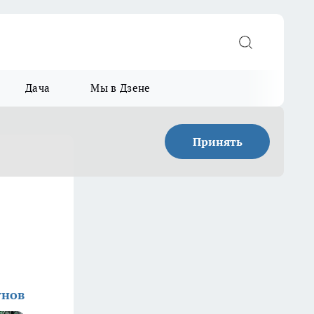
Дача
Мы в Дзене
Принять
унов