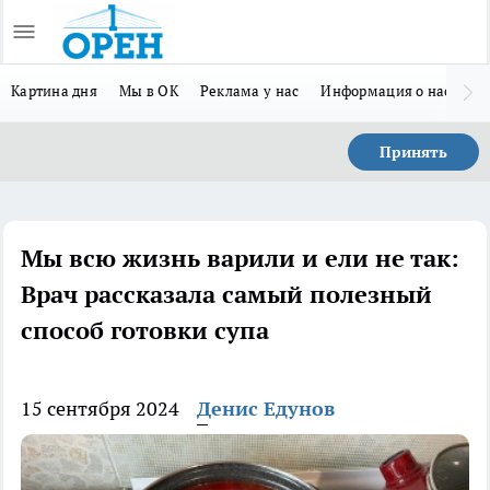
Картина дня
Мы в ОК
Реклама у нас
Информация о нас
Л
Принять
Мы всю жизнь варили и ели не так:
Врач рассказала самый полезный
способ готовки супа
15 сентября 2024
Денис Едунов