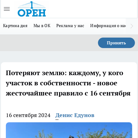
Картина дня
Мы в ОК
Реклама у нас
Информация о нас
Л
Принять
Потеряют землю: каждому, у кого
участок в собственности - новое
жесточайшее правило с 16 сентября
16 сентября 2024
Денис Едунов