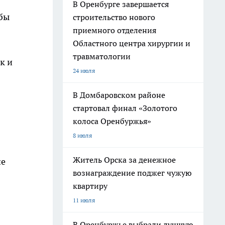
В Оренбурге завершается
обы
строительство нового
приемного отделения
Областного центра хирургии и
травматологии
к и
24 июля
В Домбаровском районе
стартовал финал «Золотого
колоса Оренбуржья»
8 июля
Житель Орска за денежное
не
вознаграждение поджег чужую
квартиру
11 июля
В Оренбуржье выбрали лучшую