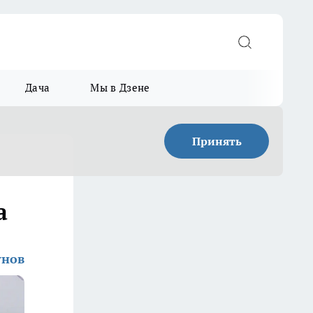
Дача
Мы в Дзене
Принять
а
унов