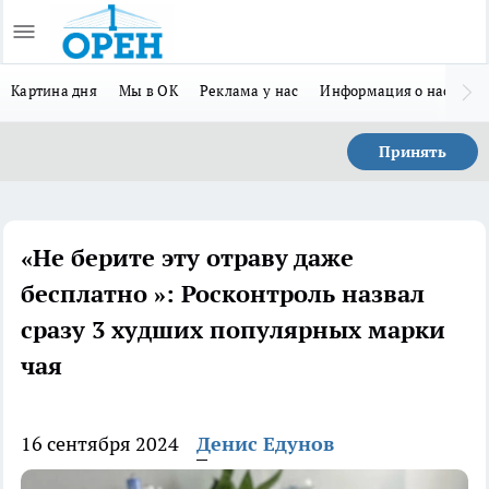
Картина дня
Мы в ОК
Реклама у нас
Информация о нас
Л
Принять
«Не берите эту отраву даже
бесплатно »: Росконтроль назвал
сразу 3 худших популярных марки
чая
16 сентября 2024
Денис Едунов