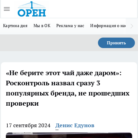
Картина дня
Мы в ОК
Реклама у нас
Информация о нас
Л
Принять
«Не берите этот чай даже даром»:
Росконтроль назвал сразу 3
популярных бренда, не прошедших
проверки
17 сентября 2024
Денис Едунов