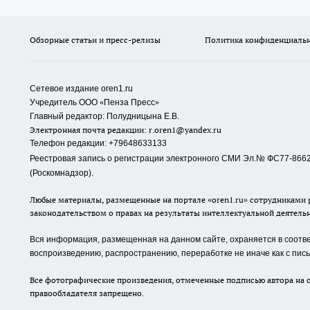
Обзорные статьи и пресс-релизы
Политика конфиденциаль
Сетевое издание oren1.ru
«
»
Учредитель ООО
Пенза Пресс
Главный редактор: Полудницына Е.В.
Электронная почта редакции:
r.oren1@yandex.ru
Телефон редакции: +79648633133
Реестровая запись о регистрации электронного СМИ Эл.№ ФС77-86623
(Роскомнадзор).
Любые материалы, размещенные на портале «oren1.ru» сотрудниками р
законодательством о правах на результаты интеллектуальной деятель
Вся информация, размещенная на данном сайте, охраняется в соответ
воспроизведению, распространению, переработке не иначе как с пи
Все фотографические произведения, отмеченные подписью автора на с
правообладателя запрещено.