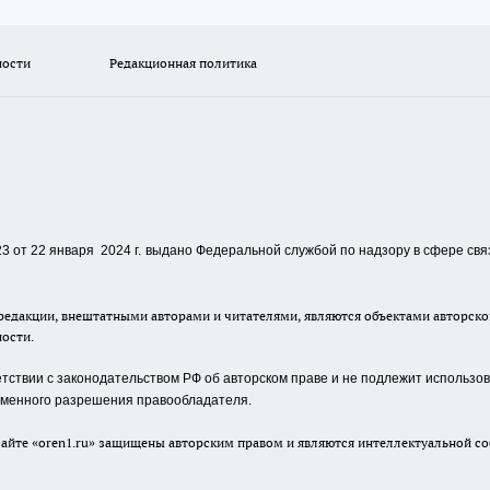
ности
Редакционная политика
 от 22 января 2024 г.
выдано Федеральной службой по надзору в сфере свя
едакции, внештатными авторами и читателями, являются объектами авторског
ности.
ствии с законодательством РФ об авторском праве и не подлежит использова
сьменного разрешения правообладателя.
айте «oren1.ru» защищены авторским правом и являются интеллектуальной со