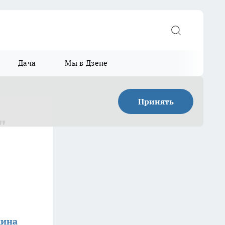
Дача
Мы в Дзене
Принять
"
мина