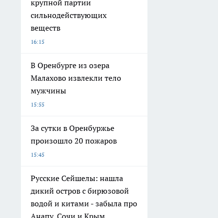
крупной партии
сильнодействующих
веществ
16:15
В Оренбурге из озера
Малахово извлекли тело
мужчины
15:55
За сутки в Оренбуржье
произошло 20 пожаров
15:45
Русские Сейшелы: нашла
дикий остров с бирюзовой
водой и китами - забыла про
Анапу, Сочи и Крым