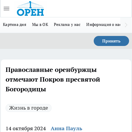
Картина дня
Мы в ОК
Реклама у нас
Информация о нас
Л
Принять
Православные оренбуржцы
отмечают Покров пресвятой
Богородицы
Жизнь в городе
14 октября 2024
Анна Пауль