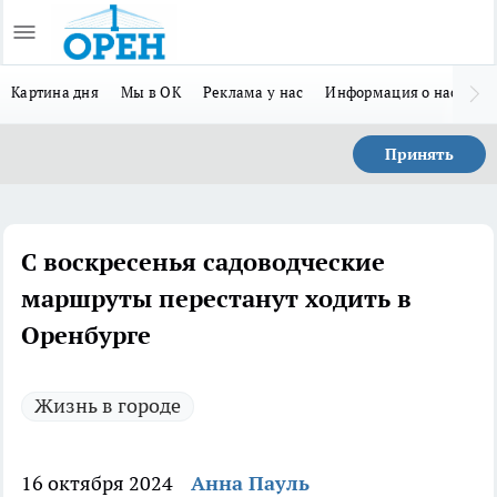
Картина дня
Мы в ОК
Реклама у нас
Информация о нас
Л
Принять
С воскресенья садоводческие
маршруты перестанут ходить в
Оренбурге
Жизнь в городе
16 октября 2024
Анна Пауль