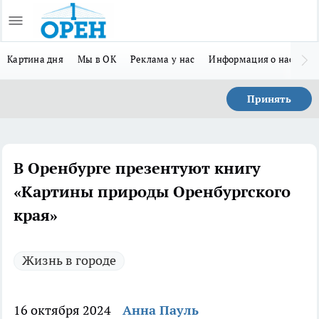
Картина дня
Мы в ОК
Реклама у нас
Информация о нас
Л
Принять
В Оренбурге презентуют книгу
«Картины природы Оренбургского
края»
Жизнь в городе
16 октября 2024
Анна Пауль