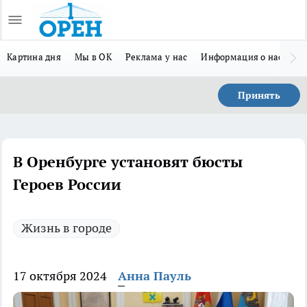
Картина дня
Мы в ОК
Реклама у нас
Информация о нас
Л
Принять
В Оренбурге установят бюсты
Героев России
Жизнь в городе
17 октября 2024
Анна Пауль