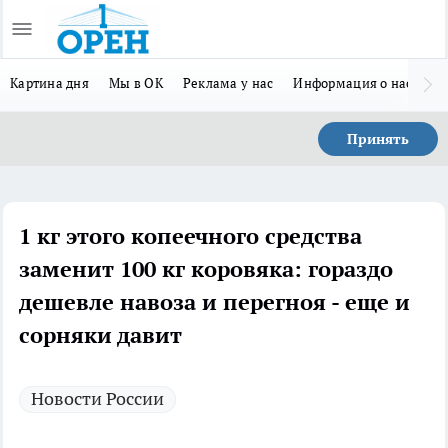
Картина дня
Мы в ОК
Реклама у нас
Информация о нас
Л
Принять
1 кг этого копеечного средства
заменит 100 кг коровяка: гораздо
дешевле навоза и перегноя - еще и
сорняки давит
Новости России