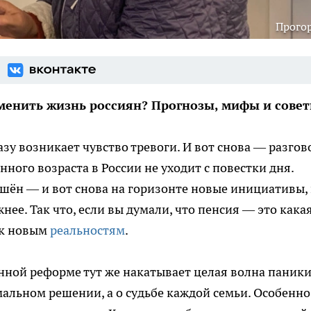
Прого
енить жизнь россиян? Прогнозы, мифы и совет
азу возникает чувство тревоги. И вот снова — разго
ного возраста в России не уходит с повестки дня.
ешён — и вот снова на горизонте новые инициативы, 
жнее. Так что, если вы думали, что пенсия — это кака
 к новым
реальностям
.
онной реформе тут же накатывает целая волна паник
мальном решении, а о судьбе каждой семьи. Особенно