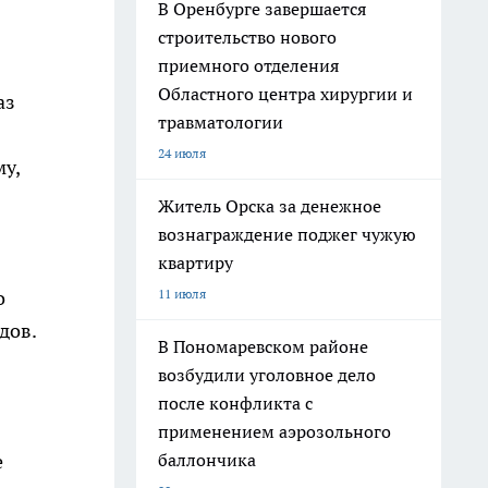
В Оренбурге завершается
строительство нового
приемного отделения
Областного центра хирургии и
аз
травматологии
24 июля
у,
Житель Орска за денежное
вознаграждение поджег чужую
квартиру
11 июля
о
дов.
В Пономаревском районе
возбудили уголовное дело
после конфликта с
применением аэрозольного
баллончика
е