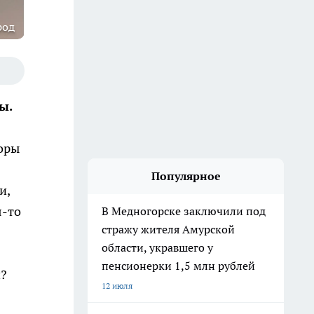
род
ы.
воры
Популярное
и,
я-то
В Медногорске заключили под
стражу жителя Амурской
области, укравшего у
пенсионерки 1,5 млн рублей
и?
12 июля