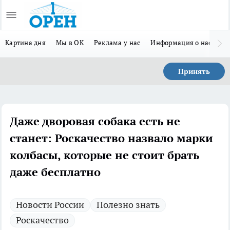
Картина дня
Мы в ОК
Реклама у нас
Информация о нас
Л
Принять
Даже дворовая собака есть не
станет: Роскачество назвало марки
колбасы, которые не стоит брать
даже бесплатно
Новости России
Полезно знать
Роскачество