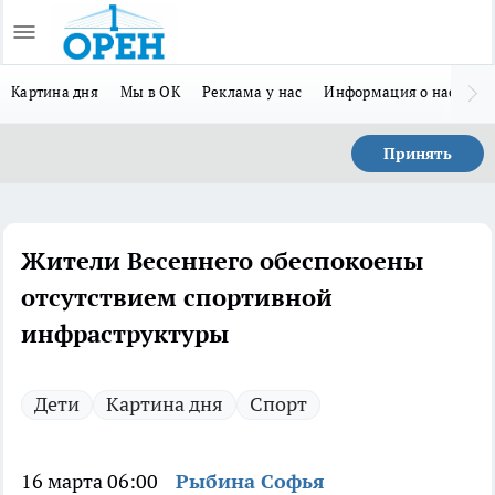
Картина дня
Мы в ОК
Реклама у нас
Информация о нас
Л
Принять
Жители Весеннего обеспокоены
отсутствием спортивной
инфраструктуры
Дети
Картина дня
Спорт
16 марта 06:00
Рыбина Софья