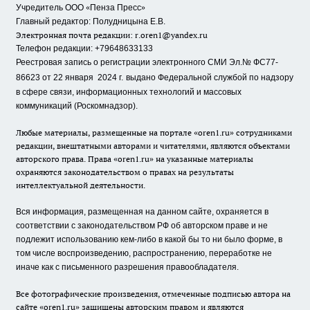
«
»
Учредитель ООО
Пенза Пресс
Главный редактор: Полудницына Е.В.
Электронная почта редакции:
r.oren1@yandex.ru
Телефон редакции: +79648633133
Реестровая запись о регистрации электронного СМИ Эл.№ ФС77-
86623 от 22 января 2024 г.
выдано Федеральной службой по надзору
в сфере связи, информационных технологий и массовых
коммуникаций (Роскомнадзор).
Любые материалы, размещенные на портале «oren1.ru» сотрудниками
редакции, внештатными авторами и читателями, являются объектами
авторского права. Права «oren1.ru» на указанные материалы
охраняются законодательством о правах на результаты
интеллектуальной деятельности.
Вся информация, размещенная на данном сайте, охраняется в
соответствии с законодательством РФ об авторском праве и не
подлежит использованию кем-либо в какой бы то ни было форме, в
том числе воспроизведению, распространению, переработке не
иначе как с письменного разрешения правообладателя.
Все фотографические произведения, отмеченные подписью автора на
сайте «oren1.ru» защищены авторским правом и являются