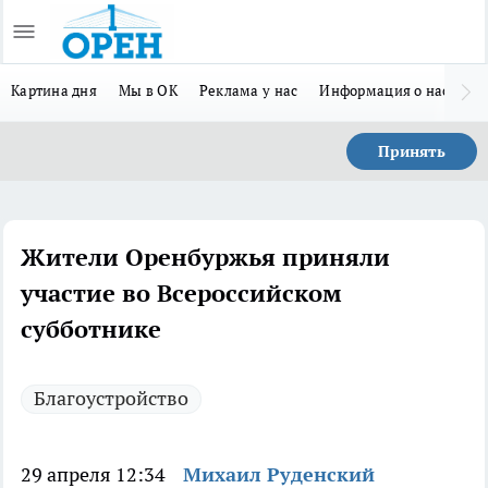
Картина дня
Мы в ОК
Реклама у нас
Информация о нас
Л
Принять
Жители Оренбуржья приняли
участие во Всероссийском
субботнике
Благоустройство
29 апреля 12:34
Михаил Руденский