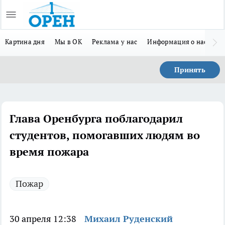
Картина дня
Мы в ОК
Реклама у нас
Информация о нас
Л
Принять
Глава Оренбурга поблагодарил
студентов, помогавших людям во
время пожара
Пожар
30 апреля 12:38
Михаил Руденский