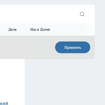
Дача
Мы в Дзене
Принять
ский