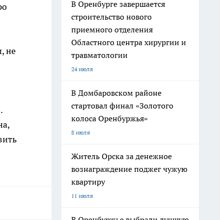
В Оренбурге завершается
ро
строительство нового
приемного отделения
Областного центра хирургии и
, не
травматологии
24 июля
В Домбаровском районе
стартовал финал «Золотого
.
колоса Оренбуржья»
на,
8 июля
вить
Житель Орска за денежное
вознаграждение поджег чужую
квартиру
11 июля
В Оренбуржье выбрали лучшую