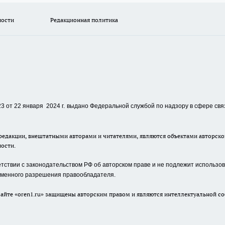
ности
Редакционная политика
 от 22 января 2024 г.
выдано Федеральной службой по надзору в сфере свя
едакции, внештатными авторами и читателями, являются объектами авторског
ности.
ствии с законодательством РФ об авторском праве и не подлежит использова
сьменного разрешения правообладателя.
айте «oren1.ru» защищены авторским правом и являются интеллектуальной со