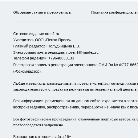
Обзорные статьи и пресс-релизы
Политика конфиденциаль
Сетевое издание oren1.ru
«
»
Учредитель ООО
Пенза Пресс
Главный редактор: Полудницына Е.В.
Электронная почта редакции:
r.oren1@yandex.ru
Телефон редакции: +79648633133
Реестровая запись о регистрации электронного СМИ Эл.№ ФС77-86623
(Роскомнадзор).
Любые материалы, размещенные на портале «oren1.ru» сотрудниками р
законодательством о правах на результаты интеллектуальной деятель
Вся информация, размещенная на данном сайте, охраняется в соответ
воспроизведению, распространению, переработке не иначе как с пи
Все фотографические произведения, отмеченные подписью автора на с
правообладателя запрещено.
Возрастная категория сайта 16+.