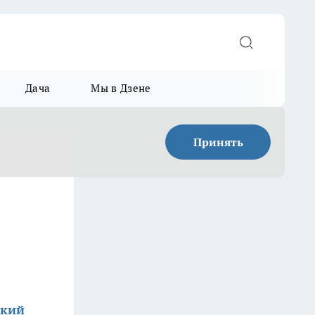
Дача
Мы в Дзене
Принять
ский