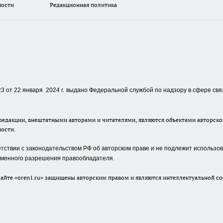
ности
Редакционная политика
 от 22 января 2024 г.
выдано Федеральной службой по надзору в сфере свя
едакции, внештатными авторами и читателями, являются объектами авторског
ности.
ствии с законодательством РФ об авторском праве и не подлежит использова
сьменного разрешения правообладателя.
айте «oren1.ru» защищены авторским правом и являются интеллектуальной со