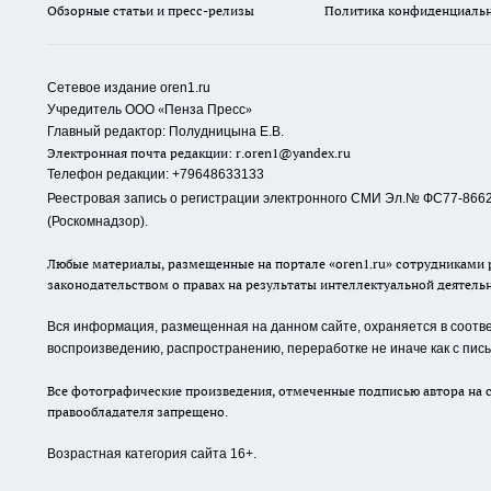
Обзорные статьи и пресс-релизы
Политика конфиденциаль
Сетевое издание oren1.ru
«
»
Учредитель ООО
Пенза Пресс
Главный редактор: Полудницына Е.В.
Электронная почта редакции:
r.oren1@yandex.ru
Телефон редакции: +79648633133
Реестровая запись о регистрации электронного СМИ Эл.№ ФС77-86623
(Роскомнадзор).
Любые материалы, размещенные на портале «oren1.ru» сотрудниками р
законодательством о правах на результаты интеллектуальной деятель
Вся информация, размещенная на данном сайте, охраняется в соответ
воспроизведению, распространению, переработке не иначе как с пи
Все фотографические произведения, отмеченные подписью автора на с
правообладателя запрещено.
Возрастная категория сайта 16+.