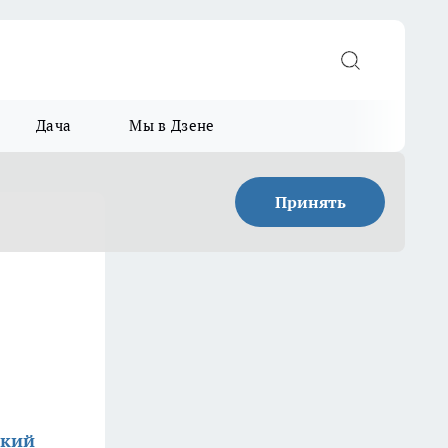
Дача
Мы в Дзене
Принять
ский