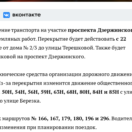
ние транспорта на участке
проспекта Дзержинско
емляных работ. Перекрытие будет действовать
с 22
е от дома № 2/3 до улицы Терешковой. Также будет
шковой на проспект Дзержинского.
технические средства организации дорожного движени
 Из-за перекрытия изменится движение общественно
 50Н, 54Н, 56Н, 59Н, 63Н, 68Н, 80Н, 84Н и 85Н
с ул
о улице Березка.
х маршрутов
№ 166, 167, 179, 180, 196 и 296
. Водите
 изменения при планировании поездок.