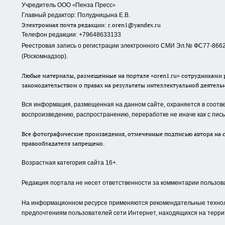
«
»
Учредитель ООО
Пенза Пресс
Главный редактор: Полудницына Е.В.
Электронная почта редакции:
r.oren1@yandex.ru
Телефон редакции: +79648633133
Реестровая запись о регистрации электронного СМИ Эл.№ ФС77-86623
(Роскомнадзор).
Любые материалы, размещенные на портале «oren1.ru» сотрудниками р
законодательством о правах на результаты интеллектуальной деятель
Вся информация, размещенная на данном сайте, охраняется в соответ
воспроизведению, распространению, переработке не иначе как с пи
Все фотографические произведения, отмеченные подписью автора на с
правообладателя запрещено.
Возрастная категория сайта 16+.
Редакция портала не несет ответственности за комментарии пользов
На информационном ресурсе применяются рекомендательные техноло
предпочтениям пользователей сети Интернет, находящихся на терри