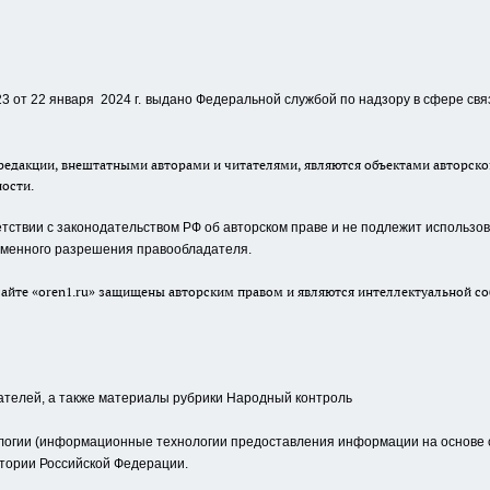
 от 22 января 2024 г.
выдано Федеральной службой по надзору в сфере свя
едакции, внештатными авторами и читателями, являются объектами авторског
ности.
ствии с законодательством РФ об авторском праве и не подлежит использова
сьменного разрешения правообладателя.
айте «oren1.ru» защищены авторским правом и являются интеллектуальной со
ателей, а также материалы рубрики Народный контроль
гии (информационные технологии предоставления информации на основе сб
тории Российской Федерации.