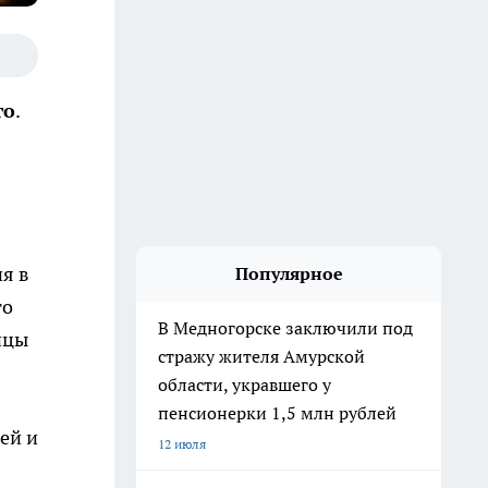
го
.
я в
Популярное
го
В Медногорске заключили под
ицы
стражу жителя Амурской
области, укравшего у
пенсионерки 1,5 млн рублей
лей и
12 июля