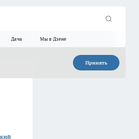
Дача
Мы в Дзене
Принять
ский