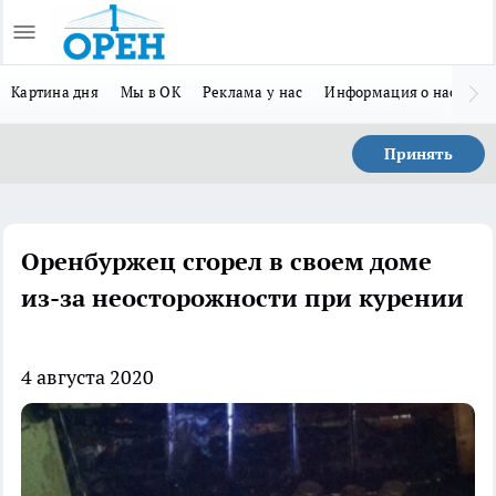
Картина дня
Мы в ОК
Реклама у нас
Информация о нас
Л
Принять
Оренбуржец сгорел в своем доме
из-за неосторожности при курении
4 августа 2020