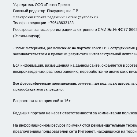
«
»
Учредитель ООО
Пенза Пресс
Главный редактор: Полудницына Е.В.
Электронная почта редакции:
r.oren1@yandex.ru
Телефон редакции: +79648633133
Реестровая запись о регистрации электронного СМИ Эл.№ ФС77-86623
(Роскомнадзор).
Любые материалы, размещенные на портале «oren1.ru» сотрудниками р
законодательством о правах на результаты интеллектуальной деятель
Вся информация, размещенная на данном сайте, охраняется в соответ
воспроизведению, распространению, переработке не иначе как с пи
Все фотографические произведения, отмеченные подписью автора на с
правообладателя запрещено.
Возрастная категория сайта 16+.
Редакция портала не несет ответственности за комментарии пользов
На информационном ресурсе применяются рекомендательные техноло
предпочтениям пользователей сети Интернет, находящихся на терри