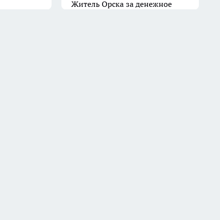
Житель Орска за денежное
вознаграждение поджег чужую
квартиру
11 июля