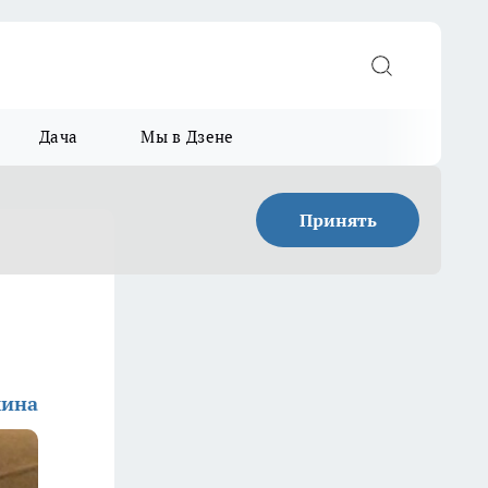
Дача
Мы в Дзене
Принять
мина