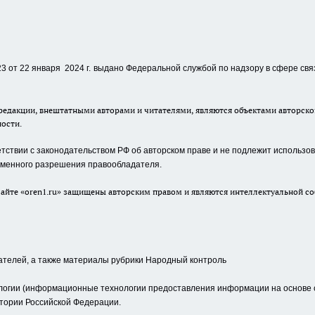
 от 22 января 2024 г.
выдано Федеральной службой по надзору в сфере свя
едакции, внештатными авторами и читателями, являются объектами авторског
ности.
ствии с законодательством РФ об авторском праве и не подлежит использова
сьменного разрешения правообладателя.
айте «oren1.ru» защищены авторским правом и являются интеллектуальной со
ателей, а также материалы рубрики Народный контроль
гии (информационные технологии предоставления информации на основе сб
тории Российской Федерации.