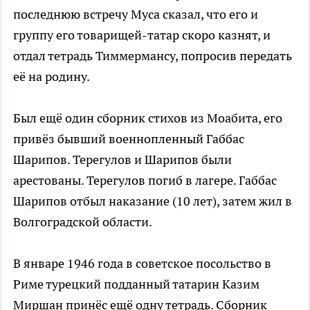
последнюю встречу Муса сказал, что его и
группу его товарищей-татар скоро казнят, и
отдал тетрадь Тиммермансу, попросив передать
её на родину.
Был ещё один сборник стихов из Моабита, его
привёз бывший военнопленный Габбас
Шарипов. Терегулов и Шарипов были
арестованы. Терегулов погиб в лагере. Габбас
Шарипов отбыл наказание (10 лет), затем жил в
Волгоградской области.
В январе 1946 года в советское посольство в
Риме турецкий подданный татарин Казим
Миршан принёс ещё одну тетрадь. Сборник