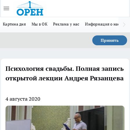
Картина дня
Мы в ОК
Реклама у нас
Информация о нас
Л
Принять
Психология свадьбы. Полная запись
открытой лекции Андрея Рязанцева
4 августа 2020